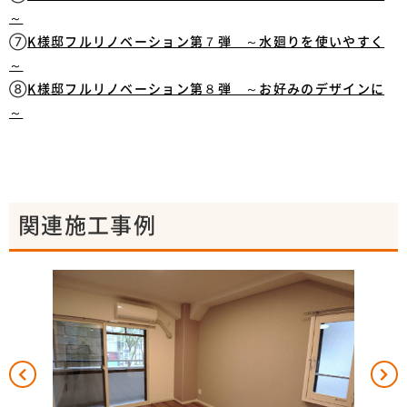
～
⑦
K様邸フルリノベーション第７弾 ～水廻りを使いやすく
～
⑧
K様邸フルリノベーション第８弾 ～お好みのデザインに
～
関連施工事例