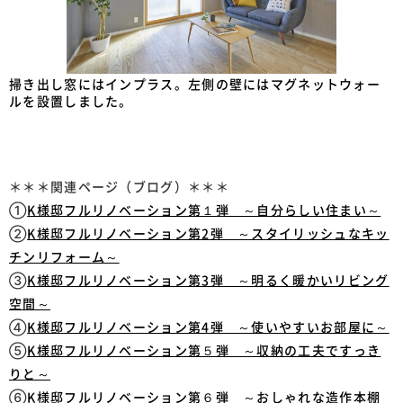
掃き出し窓にはインプラス。左側の壁にはマグネットウォー
ルを設置しました。
＊＊＊関連ページ（ブログ）＊＊＊
①
K様邸フルリノベーション第１弾 ～自分らしい住まい～
②
K様邸フルリノベーション第2弾 ～スタイリッシュなキッ
チンリフォーム～
③
K様邸フルリノベーション第3弾 ～明るく暖かいリビング
空間～
④
K様邸フルリノベーション第4弾 ～使いやすいお部屋に～
⑤
K様邸フルリノベーション第５弾 ～収納の工夫ですっき
りと～
⑥
K様邸フルリノベーション第６弾 ～おしゃれな造作本棚