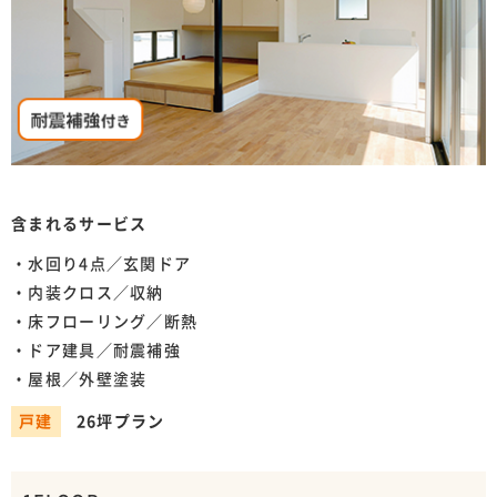
含まれるサービス
・水回り4点／玄関ドア
・内装クロス／収納
・床フローリング／断熱
・ドア建具／耐震補強
・屋根／外壁塗装
戸建
26坪プラン