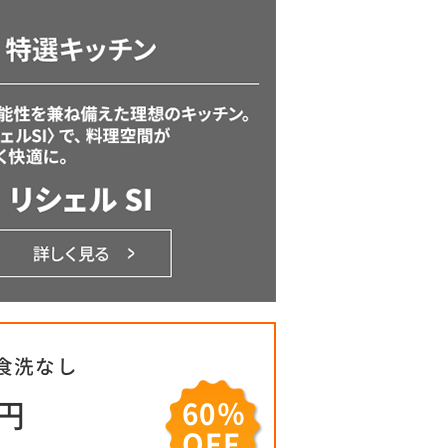
 食洗なし
0円
60％
OFF