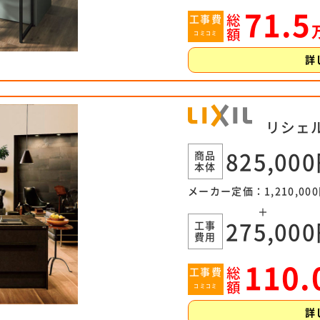
71.5
総
工事費
額
コミコミ
詳
リシェル
商品
825,00
本体
メーカー定価：1,210,00
＋
工事
275,00
費用
110.
総
工事費
額
コミコミ
詳