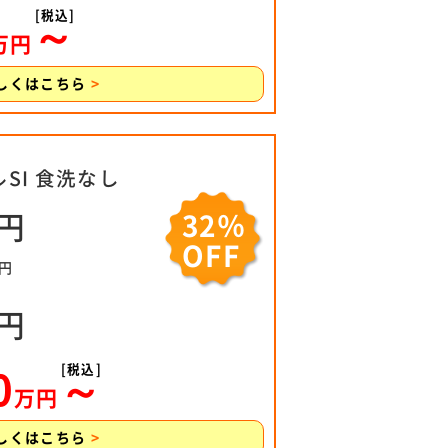
[税込]
～
万円
しくはこちら
>
SI 食洗なし
0円
32％
OFF
0円
0円
[税込]
0
～
万円
しくはこちら
>