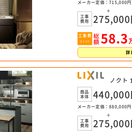
メーカー定価：715,000円
＋
工事
275,00
費用
58.3
総
工事費
額
コミコミ
詳
ノクト
商品
440,00
本体
メーカー定価：880,000円
＋
工事
275,00
費用