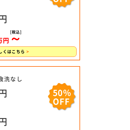
0円
[税込]
～
万円
しくはこちら
>
 食洗なし
0円
50％
OFF
0円