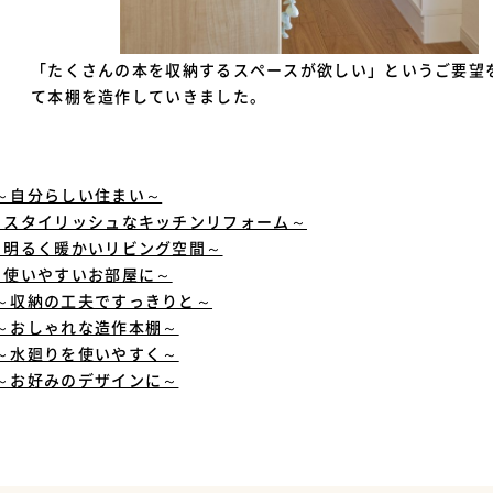
「たくさんの本を収納するスペースが欲しい」というご要望
て本棚を造作していきました。
～自分らしい住まい～
～スタイリッシュなキッチンリフォーム～
～明るく暖かいリビング空間～
～使いやすいお部屋に～
～収納の工夫ですっきりと～
～おしゃれな造作本棚～
～水廻りを使いやすく～
～お好みのデザインに～