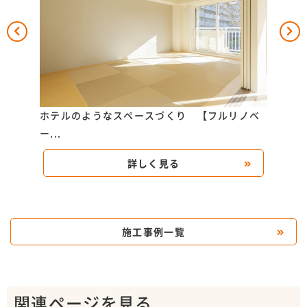
どの部
ホテルのようなスペースづくり 【フルリノベ
カス
ー...
リ...
詳しく見る
施工事例一覧
関連ページを見る