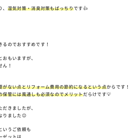
り、
湿気対策・消臭対策もばっちり
です👍
きるのでおすすめです！
とおもいますが、
せん！
要がない点とリフォーム費用の節約になるという点
からです！
の保管には風通しも必須なのでメリット
だらけです💡
ただきましたが、
りました😌
というご依頼も
ーゼットは