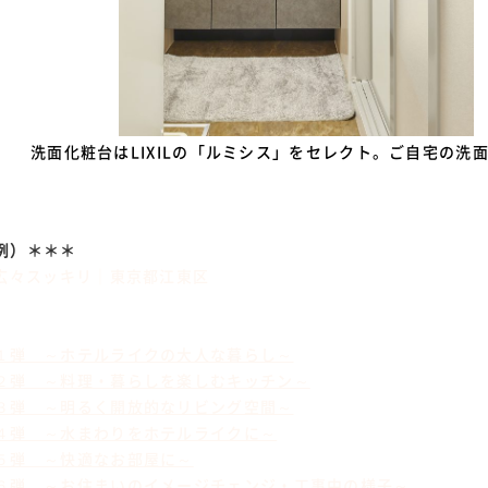
洗面化粧台はLIXILの「ルミシス」をセレクト。ご自宅の洗
例）＊＊＊
は広々スッキリ｜東京都江東区
１弾 ～ホテルライクの大人な暮らし～
２弾 ～料理・暮らしを楽しむキッチン～
３弾 ～明るく開放的なリビング空間～
４弾 ～水まわりをホテルライクに～
５弾 ～快適なお部屋に～
６弾 ～お住まいのイメージチェンジ・工事中の様子～