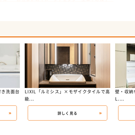
付き洗面台
LIXIL「ルミシス」×モザイクタイルで高
壁・収納
級...
L....
詳しく見る