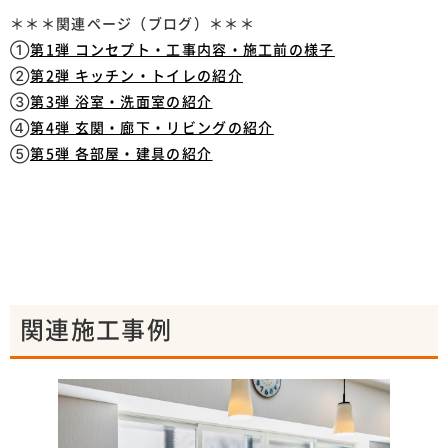
＊＊＊関連ページ（ブログ）＊＊＊
①
第1弾 コンセプト・工事内容・施工前の様子
②
第2弾 キッチン・トイレの紹介
③
第3弾 浴室・洗面室の紹介
④
第4弾 玄関・廊下・リビングの紹介
⑤
第5弾 各部屋・建具の紹介
関連施工事例