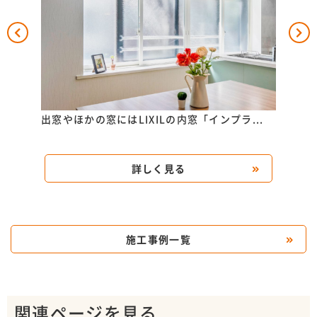
げ！お
出窓やほかの窓にはLIXILの内窓「インプラ...
収納
収...
詳しく見る
施工事例一覧
関連ページを見る