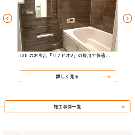
..
LIXILのお風呂「リノビオV」の採用で快適...
TO
洗...
詳しく見る
施工事例一覧