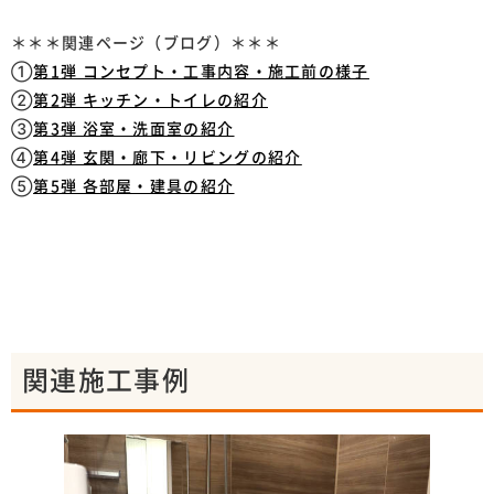
＊＊＊関連ページ（ブログ）＊＊＊
①
第1弾 コンセプト・工事内容・施工前の様子
②
第2弾 キッチン・トイレの紹介
③
第3弾 浴室・洗面室の紹介
④
第4弾 玄関・廊下・リビングの紹介
⑤
第5弾 各部屋・建具の紹介
関連施工事例