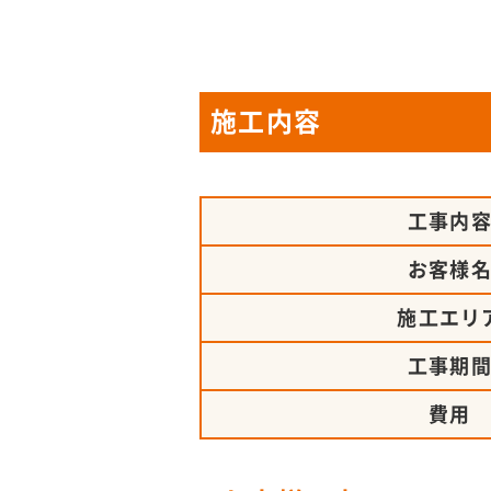
施工内容
工事内
お客様
施工エリ
工事期
費用