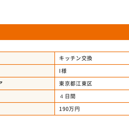
容
キッチン交換
名
I様
ア
東京都江東区
間
４日間
190万円