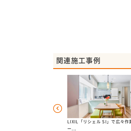
関連施工事例
ロの交換とビルトインオーブン
LIXIL「リシェル SI」で広々
.
ー...