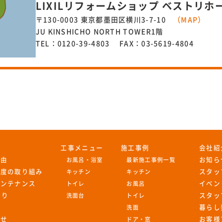
LIXILリフォームショップ ベストリホ
〒130-0003 東京都墨田区横川3-7-10
（MAP）
JU KINSHICHO NORTH TOWER1階
TEL：0120-39-4803 FAX：03-5619-4804
工事メニュー
施工事例
会社紹
理由
お知ら
お風呂・浴室
最新施工事例一覧
足度の取り組み
スタッ
キッチン
キッチン
メンテナンス
イベン
トイレ
お風呂
もり
スタッ
洗面台
トイレ
暮らし
洗面
わせ
お客様
ドア・窓