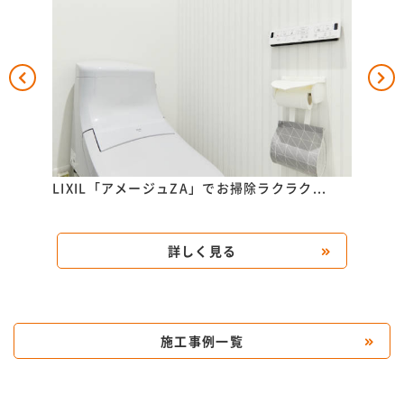
..
LIXIL「アメージュZA」でお掃除ラクラク...
TOT
詳しく見る
施工事例一覧