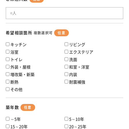
希望相談箇所
複数選択可
任意
キッチン
リビング
浴室
エクステリア
トイレ
洗面
外装・屋根
和室・洋室
増改築・新築
内装
断熱
耐震補強
その他
築年数
任意
～5年
5～10年
15～20年
20～25年