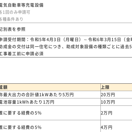
電気自動車等充電設備
各1回のみ申請可
各種条件あり
記別表を参照
申請受付期間：令和5年4月3日（月曜日）～令和6年3月15日（金
助成金の交付は同一住宅につき、助成対象設備の種類ごとに過去5
工事着工前に申請必須
成額
上限
称最大出力の合計値1kWあたり5万円
20万円
電池容量1kWhあたり1万円
10万円
置に要する経費の5％
2万円
置に要する経費の5％
4万円