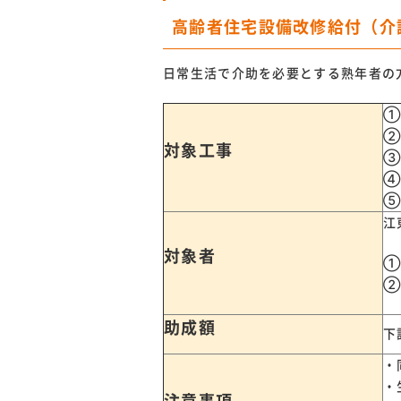
高齢者住宅設備改修給付（介
日常生活で介助を必要とする熟年者の
①
②
対象工事
③
④
⑤
江
対象者
①
②
助成額
下
・
・