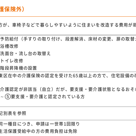
護保険外）
方が、車椅子などで暮らしやすいように住まいを改造する費用が
予防給付（手すりの取り付け、段差解消、床材の変更、扉の取替
浴槽改修
洗面台・流し台の取替え
トイレ改修
階段昇降機の設置
東区在中の介護保険の認定を受けた65歳以上の方で、住宅設備の
介護認定が非該当（自立）だが、要支援・要介護状態となるおそ
～⑤要支援・要介護と認定されている方
記別表を参照
同一種目につき、申請は一世帯1回限り
生活保護受給中の方の費用負担は免除