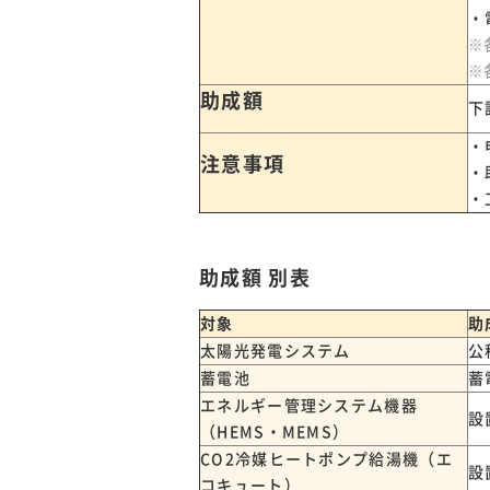
・
※
※
助成額
下
・
注意事項
・
・
助成額 別表
対象
助
太陽光発電システム
公
蓄電池
蓄
エネルギー管理システム機器
設
（HEMS・MEMS）
CO2冷媒ヒートポンプ給湯機（エ
設
コキュート）