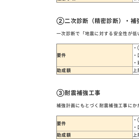
②二次診断（精密診断）・補
一次診断で「地震に対する安全性が低
・
要件
・
・
助成額
上
③耐震補強工事
補強計画にもとづく耐震補強工事にか
・
要件
・
助成額
上