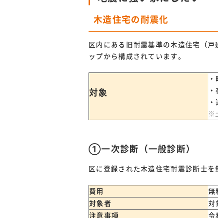
木造住宅の耐震化
区内にある旧耐震基準の木造住宅（戸
ップから構成されています。
・
・
対象
・
※
①一次診断（一般診断）
区に登録された木造住宅耐震診断士を
費用
無
対象者
対
注意事項
令