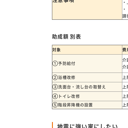
注意事項
・
・
請
助成額 別表
対象
費
介
①予防給付
介
②浴槽改修
上
③洗面台・流し台の取替え
上
④トイレ改修
上
⑤階段昇降機の設置
上
地震に強い家にしたい