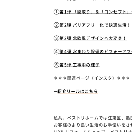
①
第1弾 「間取り」＆「コンセプト」
②
第2弾 バリアフリー化で快適生活！
③
第3弾 北欧風デザインへ大変身！
④
第4弾 水まわり設備のビフォーアフ
⑤
第5弾 工事中の様子
＊＊＊関連ページ（インスタ）＊＊＊
➡
紹介リールはこちら
私共、ベストリホームでは江東区、墨
お客様のより良い生活のお手伝いをさ