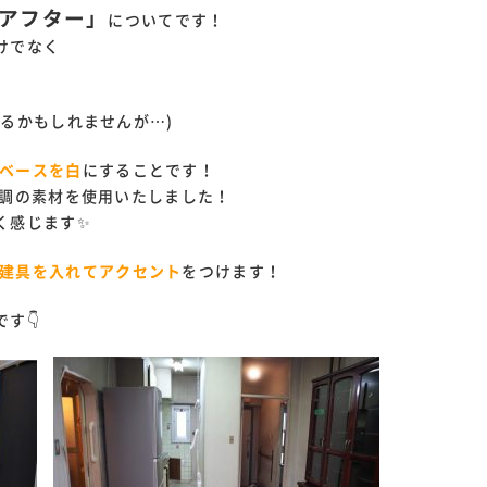
アフター」
についてです！
けでなく
るかもしれませんが…)
ベースを白
にすることです！
ト調の素材を使用いたしました！
く感じます✨
建具を入れてアクセント
をつけます！
す👇