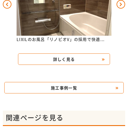
..
LIXILのお風呂「リノビオV」の採用で快適...
TO
洗...
詳しく見る
施工事例一覧
関連ページを見る