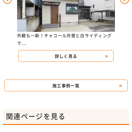
K様
外観も一新！チャコール外壁と白サイディング
外壁
で...
詳しく見る
施工事例一覧
関連ページを見る