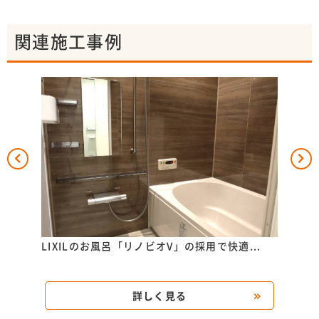
関連施工事例
..
LIXILのお風呂「リノビオV」の採用で快適...
TO
洗...
詳しく見る