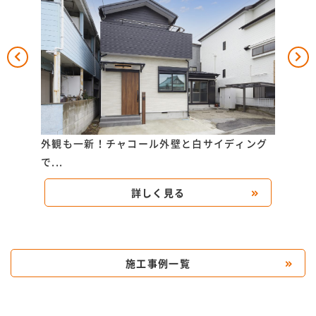
K様
外観も一新！チャコール外壁と白サイディング
外壁
で...
詳しく見る
施工事例一覧