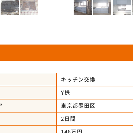
容
キッチン交換
名
Y様
ア
東京都墨田区
間
2日間
148万円