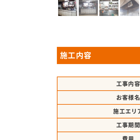
施工内容
工事内
お客様
施工エリ
工事期
費用