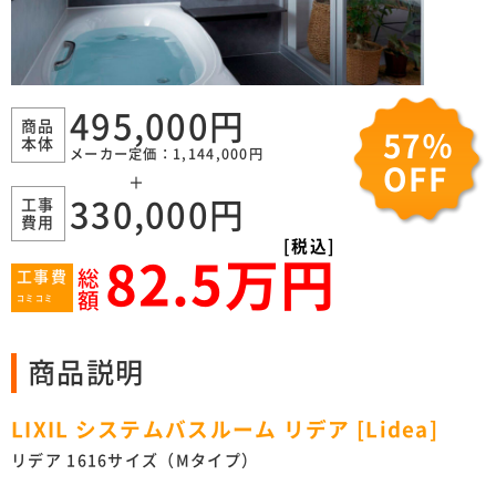
495,000円
商品
57％
本体
メーカー定価：1,144,000円
OFF
＋
工事
330,000円
費用
[税込]
82.5万円
総
工事費
額
コミコミ
商品説明
LIXIL システムバスルーム リデア [Lidea]
リデア 1616サイズ（Mタイプ）