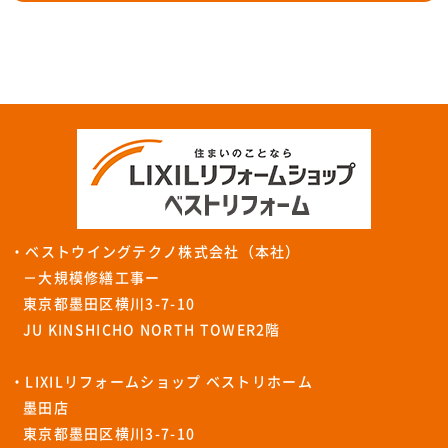
・ベストウイングテクノ株式会社（本社）
－大規模修繕工事ー
東京都墨田区横川3-7-10
JU KINSHICHO NORTH TOWER2階
・LIXILリフォームショップ ベストリホーム
墨田店
東京都墨田区横川3-7-10