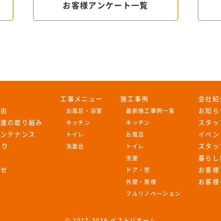
お客様アンケート一覧
工事メニュー
施工事例
会社紹
理由
お知ら
お風呂・浴室
最新施工事例一覧
足度の取り組み
スタッ
キッチン
キッチン
メンテナンス
イベン
トイレ
お風呂
もり
スタッ
洗面台
トイレ
暮らし
洗面
わせ
お客様
ドア・窓
お客様
外壁・屋根
フルリノベーション
© 2017-
2026 ベストリホーム