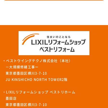
・ベストウイングテクノ株式会社（本社）
－大規模修繕工事ー
東京都墨田区横川3-7-10
JU KINSHICHO NORTH TOWER2階
・LIXILリフォームショップ ベストリホーム
墨田店
東京都墨田区横川3-7-10